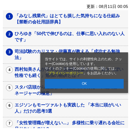
更新：08月11日 00:05
「みなし残業代」はとても損した気持ちになる仕組み
【禁断の会社用語辞典】
ひろゆき「50代で伸びるのは、仕事に思い入れのない人
です」
司法試験のカリスマ・伊藤真が教える「成功する勉強
法」
当サイトでは、サイトの利便性向上のため、クッ
キー(Cookie)を使用しています。
サイトのクッキー(Cookie)の使用に関しては、
西村知美さんが取得した資格数は驚きの...「飽きっぽい
「
プライバシーポリシー
」をお読みください。
性格でも続く」勉強の秘訣とは？
OK
スタバ店頭から経営まで...転職7回で得た「中途入社マ
ネージャーの極意」
エジソンもモーツァルトも実践した 「本当に頭がいい
人」だけの思考3選
「女性管理職が増えない...」 多様性に乗り遅れる会社に
足りないものは？