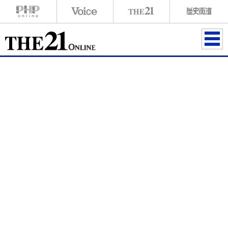
ME
NU