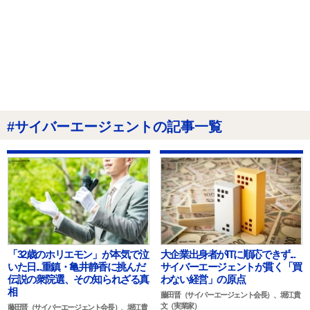
#サイバーエージェントの記事一覧
「32歳のホリエモン」が本気で泣
大企業出身者がITに順応できず...
いた日...重鎮・亀井静香に挑んだ
サイバーエージェントが貫く「買
伝説の衆院選、その知られざる真
わない経営」の原点
相
藤田晋（サイバーエージェント会長）、堀江貴
文（実業家）
藤田晋（サイバーエージェント会長）、堀江貴