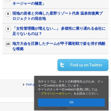
ネージャーの極意」
現地の若者と共鳴した星野リゾート代表 温泉街復興プ
ロジェクトの現在地
「女性管理職が増えない...」 多様性に乗り遅れる会社に
足りないものは？
地方大会を圧勝したチームが甲子園初戦で姿を消す残酷
な根拠
当サイトでは、サイトの利便性向上のため、クッ
PHPオンラインとは
プライバシーポリシー
キー(Cookie)を使用しています。
サイトのクッキー(Cookie)の使用に関しては、
Webサイトご利用にあたって
「
プライバシーポリシー
」をお読みください。
OK
このページのTOPへ