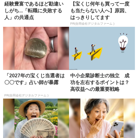
経験豊富であるほど勘違い
【宝くじ何年も買って一度
しがち...「転職に失敗する
も当たらない人へ】原因、
人」の共通点
はっきりしてます
PR(合同会社デジタルファーム )
「2027年の宝くじ当選者は
中小企業診断士の独立 成
〇〇です」占い師が暴露
功を左右するポイントは？
高収益への最重要戦略
PR(合同会社デジタルファーム )