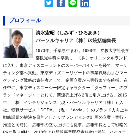
プロフィール
清水宏昭
（しみず・ひろあき）
パーソルキャリア〔株〕iX統括編集長
1973年、千葉県生まれ。1998年、立教大学社会学
部観光学科を卒業し、〔株〕オリエンタルランド
に入社。東京ディズニーランドのスーパーバイザーを経て、マーケ
ティング部へ異動。東京ディズニーリゾートの事業戦略およびマー
ケティング戦略の責任者として、企画立案から実行までを統括。在
任中に、東京ディズニーシー限定キャラクター「ダッフィー」のブ
ランドマネージャーとして、関連売上げを2倍に引き上げる。2015
年、〔株〕インテリジェンス（現・パーソルキャリア〔株〕）入
社。転職サービス「DODA」（現・「doda」）のブランド力向上や
戦略課題の解決を目的としたリブランディング計画の立案・実行・
推進と同時に、広報部の立ち上げにも従事。広報部長として戦略的
PRに取り組む。2018年より新規事業開発責任者に就任。ハイクラ