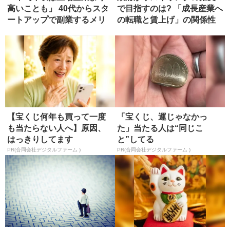
高いことも」 40代からスタ
で目指すのは? 「成長産業へ
ートアップで副業するメリ
の転職と賃上げ」の関係性
ット
【宝くじ何年も買って一度
「宝くじ、運じゃなかっ
も当たらない人へ】原因、
た」当たる人は“同じこ
はっきりしてます
と”してる
PR(合同会社デジタルファーム )
PR(合同会社デジタルファーム )