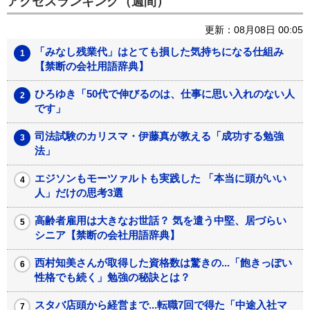
アクセスランキング（週間）
更新：08月08日 00:05
「みなし残業代」はとても損した気持ちになる仕組み
【禁断の会社用語辞典】
ひろゆき「50代で伸びるのは、仕事に思い入れのない人
です」
司法試験のカリスマ・伊藤真が教える「成功する勉強
法」
エジソンもモーツァルトも実践した 「本当に頭がいい
人」だけの思考3選
高齢者雇用は大きなお世話？ 気を遣う中堅、居づらい
シニア【禁断の会社用語辞典】
西村知美さんが取得した資格数は驚きの...「飽きっぽい
性格でも続く」勉強の秘訣とは？
スタバ店頭から経営まで...転職7回で得た「中途入社マ