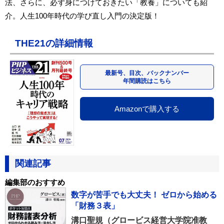
法、さらに、必ず身につけておきたい「教養」についても紹
介。人生100年時代の学び直し入門の決定版！
THE21の詳細情報
最新号、目次、バックナンバー
年間購読はこちら
Amazonで購入する
関連記事
編集部のおすすめ
数字が苦手でも大丈夫！ ゼロから始める
「財務３表」
溝口聖規（グロービス経営大学院准教