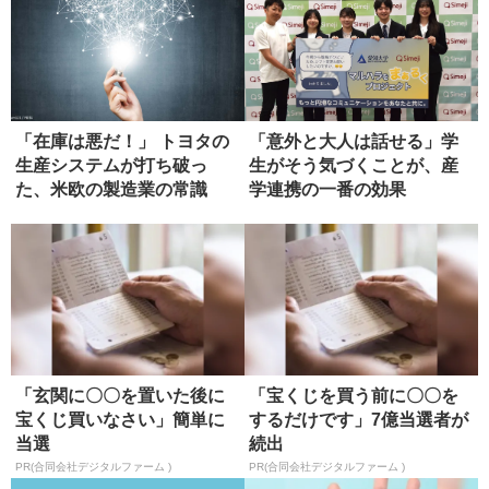
「在庫は悪だ！」 トヨタの
「意外と大人は話せる」学
生産システムが打ち破っ
生がそう気づくことが、産
た、米欧の製造業の常識
学連携の一番の効果
「玄関に〇〇を置いた後に
「宝くじを買う前に〇〇を
宝くじ買いなさい」簡単に
するだけです」7億当選者が
当選
続出
PR(合同会社デジタルファーム )
PR(合同会社デジタルファーム )