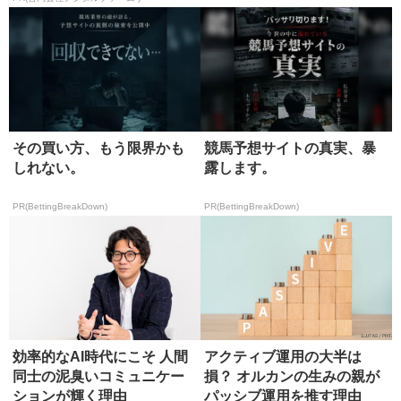
その買い方、もう限界かも
競馬予想サイトの真実、暴
しれない。
露します。
PR(BettingBreakDown)
PR(BettingBreakDown)
効率的なAI時代にこそ 人間
アクティブ運用の大半は
同士の泥臭いコミュニケー
損？ オルカンの生みの親が
ションが輝く理由
パッシブ運用を推す理由