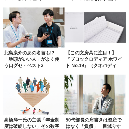
北島康介のあの名言も!?
【この文房具に注目！】
「地頭がいい人」がよく使
『ブロックロディア ホワイ
う口グセ・ベスト3
ト No.19』（クオバディ
ス）
高橋洋一氏の主張「年金制
50代部長の肩書きは資産で
度は破綻しない」その数字
はなく「負債」 目減りす