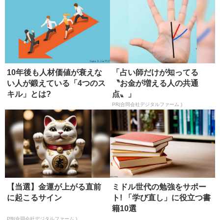
10年後も人材価値が衰えな
「占い師だけが知ってる
い人が鍛えている「4つのス
〝お金が増える人の共通
キル」とは?
点〟」
PR(合同会社デジタルファーム )
【当選】金運が上がる直前
ミドル世代の勉強をサポー
に起こるサイン
ト! 「学び直し」に役立つ書
籍10選
PR(合同会社デジタルファーム )