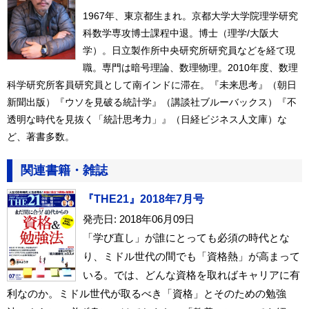
1967年、東京都生まれ。京都大学大学院理学研究
科数学専攻博士課程中退。博士（理学/大阪大
学）。日立製作所中央研究所研究員などを経て現
職。専門は暗号理論、数理物理。2010年度、数理
科学研究所客員研究員として南インドに滞在。『未来思考』（朝日
新聞出版）『ウソを見破る統計学』（講談社ブルーバックス）『不
透明な時代を見抜く「統計思考力」』（日経ビジネス人文庫）な
ど、著書多数。
関連書籍・雑誌
『THE21』2018年7月号
発売日: 2018年06月09日
「学び直し」が誰にとっても必須の時代とな
り、ミドル世代の間でも「資格熱」が高まって
いる。では、どんな資格を取ればキャリアに有
利なのか。ミドル世代が取るべき「資格」とそのための勉強