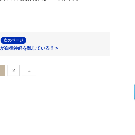
次のページ
が自律神経を乱している？ >
1
2
→