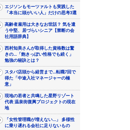
エジソンもモーツァルトも実践した
「本当に頭がいい人」だけの思考3選
高齢者雇用は大きなお世話？ 気を遣
う中堅、居づらいシニア【禁断の会
社用語辞典】
西村知美さんが取得した資格数は驚
きの...「飽きっぽい性格でも続く」
勉強の秘訣とは？
スタバ店頭から経営まで...転職7回で
得た「中途入社マネージャーの極
意」
現地の若者と共鳴した星野リゾート
代表 温泉街復興プロジェクトの現在
地
「女性管理職が増えない...」 多様性
に乗り遅れる会社に足りないもの