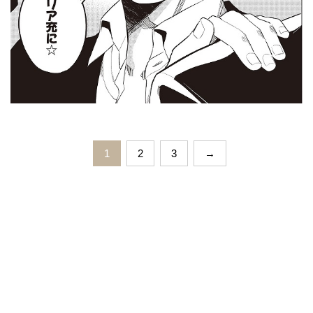
1
2
3
→