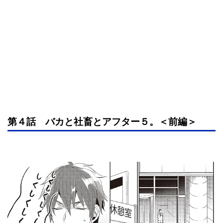
第４話 バカと社畜とアフター５。＜前編＞