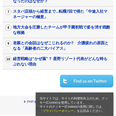
なったのはなぜか？
スタバ店頭から経営まで...転職7回で得た「中途入社マ
ネージャーの極意」
地方大会を圧勝したチームが甲子園初戦で姿を消す残酷
な根拠
老親との会話はなぜこじれるのか? 介護疲れの原因と
なる「高齢者の二大バイアス」
経営戦略は“かぜ薬”？ 星野リゾート代表がどんな時も
ぶれない理由
当サイトでは、サイトの利便性向上のため、クッ
PHPオンラインとは
プライバシーポリシー
キー(Cookie)を使用しています。
サイトのクッキー(Cookie)の使用に関しては、
Webサイトご利用にあたって
「
プライバシーポリシー
」をお読みください。