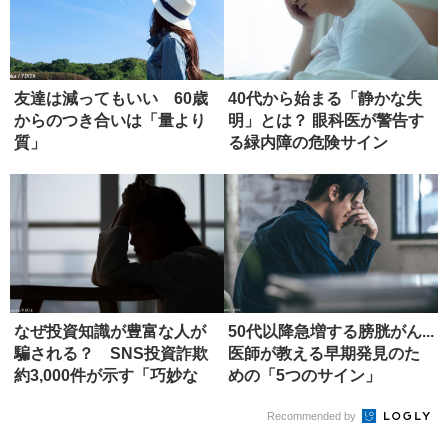
友達は減ってもいい 60歳
40代から始まる「静かな失
からのつき合いは「量より
明」とは？ 眼科医が警告す
質」
る緑内障の危険サイン
なぜ投資知識が豊富な人が
50代以降急増する膀胱がん...
騙される？ SNS投資詐欺
医師が教える早期発見のた
約3,000件が示す「巧妙な
めの「5つのサイン」
罠...
Recommended by