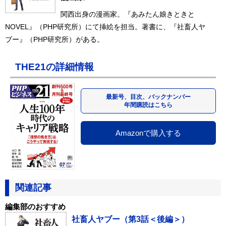
関西出身の漫画家。『あみたん娘きときと
NOVEL』（PHP研究所）にて挿絵を担当。著書に、『社畜人ヤ
ブー』（PHP研究所）がある。
THE21の詳細情報
最新号、目次、バックナンバー
年間購読はこちら
Amazonで購入する
関連記事
編集部のおすすめ
社畜人ヤブー（第3話＜後編＞）