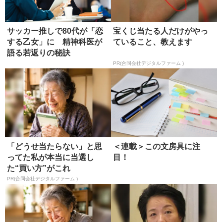
サッカー推しで80代が「恋
宝くじ当たる人だけがやっ
する乙女」に 精神科医が
ていること、教えます
語る若返りの秘訣
PR(合同会社デジタルファーム )
「どうせ当たらない」と思
＜連載＞この文房具に注
ってた私が本当に当選し
目！
た“買い方”がこれ
PR(合同会社デジタルファーム )