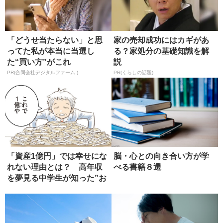
「どうせ当たらない」と思
家の売却成功にはカギがあ
ってた私が本当に当選し
る？家処分の基礎知識を解
た“買い方”がこれ
説
PR(合同会社デジタルファーム )
PR(くらしの話題)
「資産1億円」では幸せにな
脳・心との向き合い方が学
れない理由とは？ 高年収
べる書籍８選
を夢見る中学生が知った”お
金の...