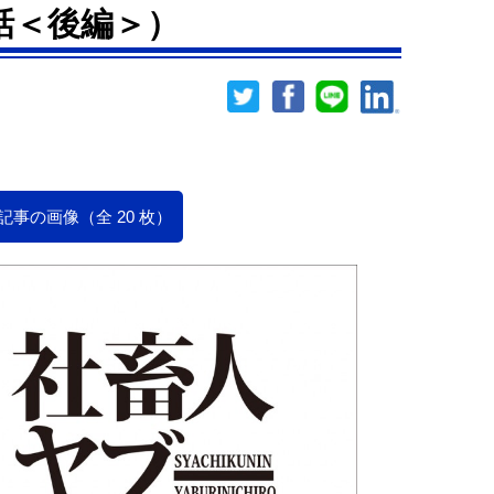
話＜後編＞）
記事の画像（全 20 枚）