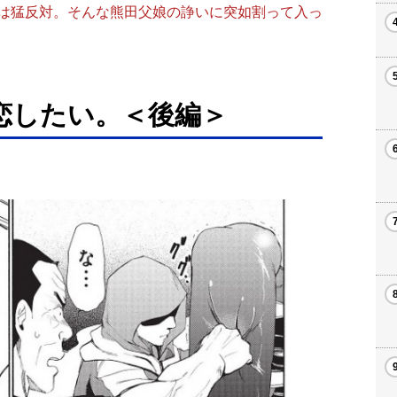
は猛反対。そんな熊田父娘の諍いに突如割って入っ
恋したい。＜後編＞