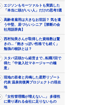
エジソンもモーツァルトも実践した
「本当に頭がいい人」だけの思考3選
高齢者雇用は大きなお世話？ 気を遣
う中堅、居づらいシニア【禁断の会
社用語辞典】
西村知美さんが取得した資格数は驚
きの...「飽きっぽい性格でも続く」
勉強の秘訣とは？
スタバ店頭から経営まで...転職7回で
得た「中途入社マネージャーの極
意」
現地の若者と共鳴した星野リゾート
代表 温泉街復興プロジェクトの現在
地
「女性管理職が増えない...」 多様性
に乗り遅れる会社に足りないもの