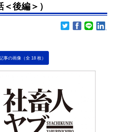
話＜後編＞）
記事の画像（全 18 枚）