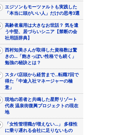
エジソンもモーツァルトも実践した
「本当に頭がいい人」だけの思考3選
高齢者雇用は大きなお世話？ 気を遣
う中堅、居づらいシニア【禁断の会
社用語辞典】
西村知美さんが取得した資格数は驚
きの...「飽きっぽい性格でも続く」
勉強の秘訣とは？
スタバ店頭から経営まで...転職7回で
得た「中途入社マネージャーの極
意」
現地の若者と共鳴した星野リゾート
代表 温泉街復興プロジェクトの現在
地
「女性管理職が増えない...」 多様性
に乗り遅れる会社に足りないもの