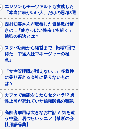
エジソンもモーツァルトも実践した
「本当に頭がいい人」だけの思考3選
西村知美さんが取得した資格数は驚
きの...「飽きっぽい性格でも続く」
勉強の秘訣とは？
スタバ店頭から経営まで...転職7回で
得た「中途入社マネージャーの極
意」
「女性管理職が増えない...」 多様性
に乗り遅れる会社に足りないもの
は？
カフェで面談をしたらセクハラ!? 男
性上司が忘れていた信頼関係の確認
高齢者雇用は大きなお世話？ 気を遣
う中堅、居づらいシニア【禁断の会
社用語辞典】