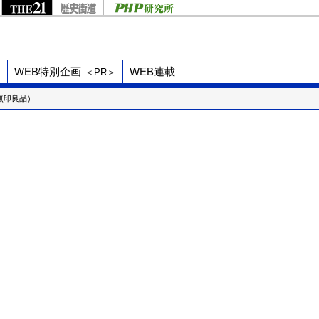
ド
WEB特別企画
WEB連載
＜PR＞
無印良品）