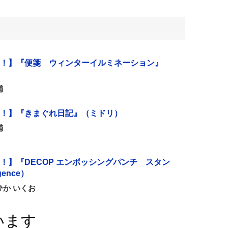
！】『便箋 ウィンターイルミネーション』
輔
！】『きまぐれ日記』（ミドリ）
輔
！】『DECOP エンボッシングパンチ スタン
igence）
か いくお
います