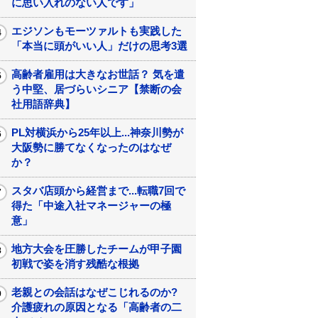
に思い入れのない人です」
エジソンもモーツァルトも実践した
「本当に頭がいい人」だけの思考3選
高齢者雇用は大きなお世話？ 気を遣
う中堅、居づらいシニア【禁断の会
社用語辞典】
PL対横浜から25年以上...神奈川勢が
大阪勢に勝てなくなったのはなぜ
か？
スタバ店頭から経営まで...転職7回で
得た「中途入社マネージャーの極
意」
地方大会を圧勝したチームが甲子園
初戦で姿を消す残酷な根拠
老親との会話はなぜこじれるのか?
介護疲れの原因となる「高齢者の二