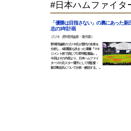
#日本ハムファイタ
「優勝は目指さない」の裏にあった新
志の3年計画
ゴジキ（野球評論家・著作家）
野球評論家のゴジキ氏が歴代の名将を
分析し、4刷重版も決まった著書『マネ
ジメント術で読むプロ野球監督論』。
今回はその内容より、日本ハムファイ
ターズの元スター選手にして現監督・
新庄剛志氏について分析・解説する。 ...