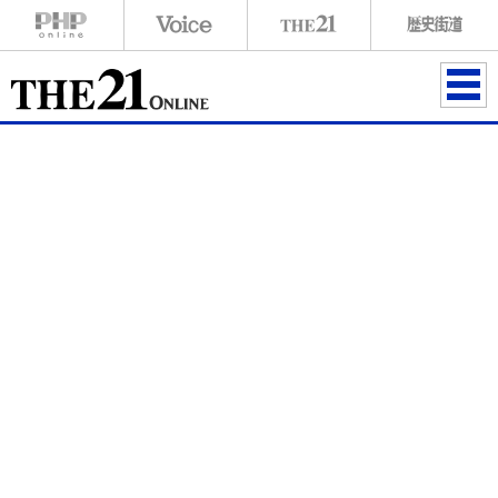
ME
NU