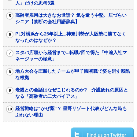
人」だけの思考3選
高齢者雇用は大きなお世話？ 気を遣う中堅、居づらい
シニア【禁断の会社用語辞典】
PL対横浜から25年以上...神奈川勢が大阪勢に勝てなく
なったのはなぜか？
スタバ店頭から経営まで...転職7回で得た「中途入社マ
ネージャーの極意」
地方大会を圧勝したチームが甲子園初戦で姿を消す残酷
な根拠
老親との会話はなぜこじれるのか? 介護疲れの原因と
なる「高齢者の二大バイアス」
経営戦略は“かぜ薬”？ 星野リゾート代表がどんな時も
ぶれない理由