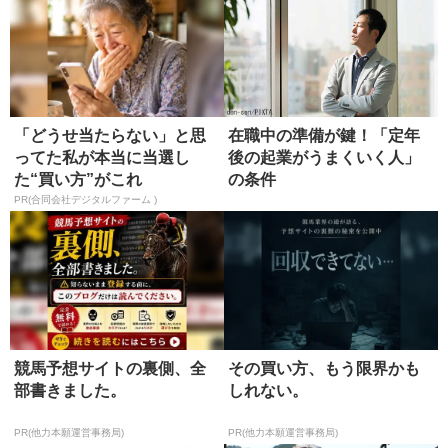
「どうせ当たらない」と思
在職中の準備が鍵！「定年
ってた私が本当に当選し
後の起業がうまくいく人」
た“買い方”がこれ
の条件
PR(合同会社デジタルファーム )
競馬予想サイトの裏側、全
その買い方、もう限界かも
部書きました。
しれない。
PR(他力本願運営事務局)
PR(他力本願運営事務局)