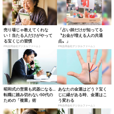
売り場じゃ教えてくれな
「占い師だけが知ってる
い！当たる人だけがやって
〝お金が増える人の共通
る宝くじの習慣
点〟」
PR(合同会社デジタルファーム )
PR(合同会社デジタルファーム )
昭和式の営業も武器になる...
あなたの金運はどう？宝く
転職に踏み切れない50代の
じに縁がある時、金運はこ
ための「複業」術
う変わる
PR(合同会社デジタルファーム )