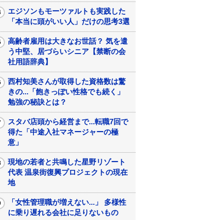
エジソンもモーツァルトも実践した
「本当に頭がいい人」だけの思考3選
高齢者雇用は大きなお世話？ 気を遣
う中堅、居づらいシニア【禁断の会
社用語辞典】
西村知美さんが取得した資格数は驚
きの...「飽きっぽい性格でも続く」
勉強の秘訣とは？
スタバ店頭から経営まで...転職7回で
得た「中途入社マネージャーの極
意」
現地の若者と共鳴した星野リゾート
代表 温泉街復興プロジェクトの現在
地
「女性管理職が増えない...」 多様性
に乗り遅れる会社に足りないもの