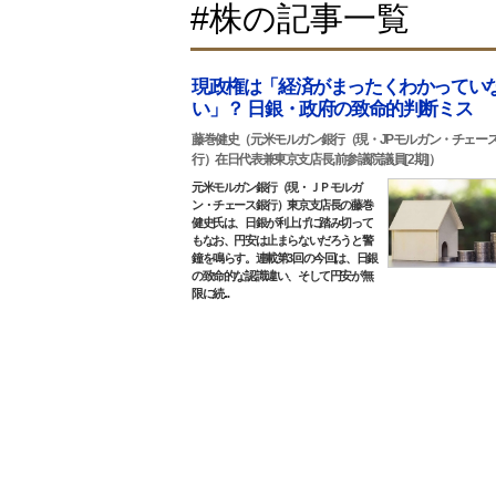
#株の記事一覧
現政権は「経済がまったくわかってい
い」？ 日銀・政府の致命的判断ミス
藤巻健史（元米モルガン銀行（現・JPモルガン・チェー
行）在日代表兼東京支店長,前参議院議員[2期]）
元米モルガン銀行（現・ＪＰモルガ
ン・チェース銀行）東京支店長の藤巻
健史氏は、日銀が利上げに踏み切って
もなお、円安は止まらないだろうと警
鐘を鳴らす。連載第3回の今回は、日銀
の致命的な認識違い、そして円安が無
限に続...