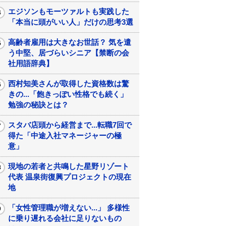
エジソンもモーツァルトも実践した
「本当に頭がいい人」だけの思考3選
高齢者雇用は大きなお世話？ 気を遣
う中堅、居づらいシニア【禁断の会
社用語辞典】
西村知美さんが取得した資格数は驚
きの...「飽きっぽい性格でも続く」
勉強の秘訣とは？
スタバ店頭から経営まで...転職7回で
得た「中途入社マネージャーの極
意」
現地の若者と共鳴した星野リゾート
代表 温泉街復興プロジェクトの現在
地
「女性管理職が増えない...」 多様性
に乗り遅れる会社に足りないもの