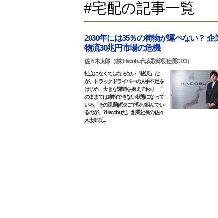
#宅配の記事一覧
2030年には35％の荷物が運べない？ 企
物流30兆円市場の危機
佐々木太郎（[株]Hacobu代表取締役社長CEO）
社会になくてはならない「物流」だ
が、トラックドライバーの人手不足を
はじめ、大きな課題を抱えており、こ
のままでは維持できない状態になって
いる。その課題解決にで取り組んでい
るのが、?Hacobuだ。創業社長の佐々
木太郎氏...