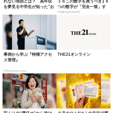
れない理由とは？ 高年収
ト６この数字を買うべき】6
を夢見る中学生が知った”お
つの数字が「完全一致」す
金の...
る方...
PR(株式会社MURA)
事例から学ぶ『特権アクセ
THE21オンライン
ス管理』
PR(KeeperSecurity)