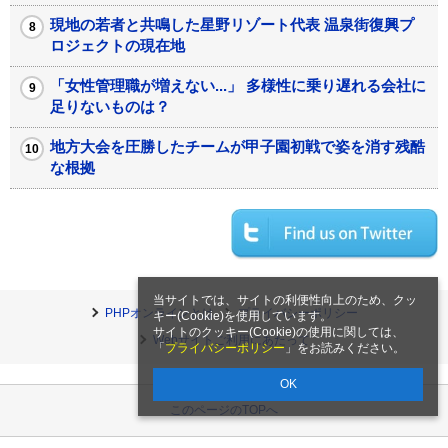
現地の若者と共鳴した星野リゾート代表 温泉街復興プ
ロジェクトの現在地
「女性管理職が増えない...」 多様性に乗り遅れる会社に
足りないものは？
地方大会を圧勝したチームが甲子園初戦で姿を消す残酷
な根拠
当サイトでは、サイトの利便性向上のため、クッ
PHPオンラインとは
プライバシーポリシー
キー(Cookie)を使用しています。
サイトのクッキー(Cookie)の使用に関しては、
Webサイトご利用にあたって
「
プライバシーポリシー
」をお読みください。
OK
このページのTOPへ