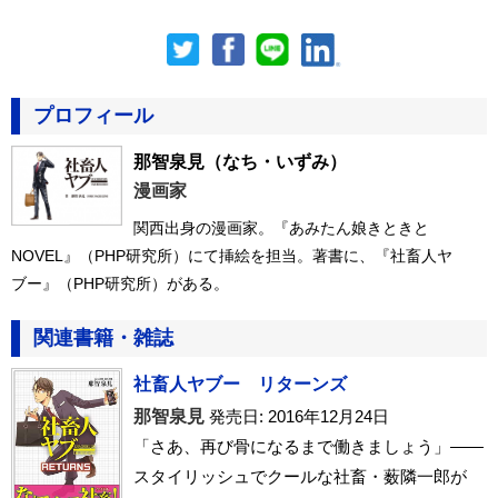
プロフィール
那智泉見
（なち・いずみ）
漫画家
関西出身の漫画家。『あみたん娘きときと
NOVEL』（PHP研究所）にて挿絵を担当。著書に、『社畜人ヤ
ブー』（PHP研究所）がある。
関連書籍・雑誌
社畜人ヤブー リターンズ
那智泉見
発売日: 2016年12月24日
「さあ、再び骨になるまで働きましょう」――
スタイリッシュでクールな社畜・薮隣一郎が