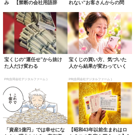
み 【禁断の会社用語辞
れない“お客さんからの問
典】
い”
宝くじの“運任せ”から抜け
宝くじの買い方、気づいた
た人だけ変わる
人から結果が変わっていく
PR(合同会社デジタルファーム )
PR(合同会社デジタルファーム )
「資産1億円」では幸せにな
【昭和43年以前生まれはロ