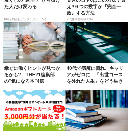
宝くじの“運任せ”から抜け
８月のロト6はこの方法で買
た人だけ変わる
え!!６つの数字が『完全一
致』する方法
PR(合同会社デジタルファーム )
PR(株式会社MURA)
幸せに働くヒントが見つか
40代で病魔に倒れ、キャリ
るかも? THE21編集部
アがゼロに 「出世コース
の“気になる本”4選
を外れた人生」をどう生き
るか