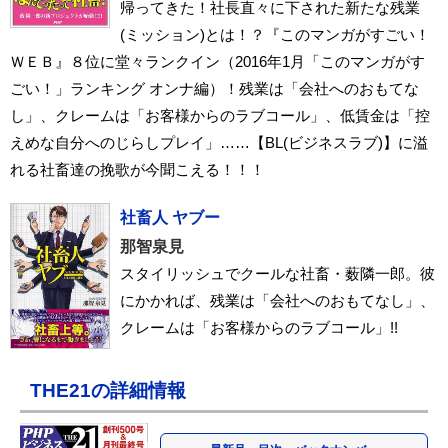
帰ってきた！社長直々に下された新たな残業
(ミッション)とは！？『このマンガがすごい！
ＷＥＢ』８位に堂々ランクイン（2016年1月「このマンガがす
ごい！」ランキング オンナ編）！残業は「会社へのおもてな
し」、クレームは「お客様からのラブコール」、低賃金は「控
えめな自分へのじらしプレイ」……【BL(ビジネスラブ)】に溢
れる社畜達の挽歌が今聞こえる！！！
社畜人 ヤブー
那智泉見
スタイリッシュでクールな社畜・薮隣一郎。彼
にかかれば、残業は「会社へのおもてなし」、
クレームは「お客様からのラブコール」!!
THE21の詳細情報