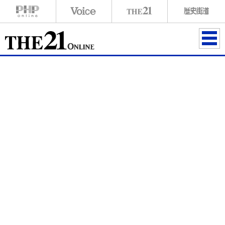
ME
NU