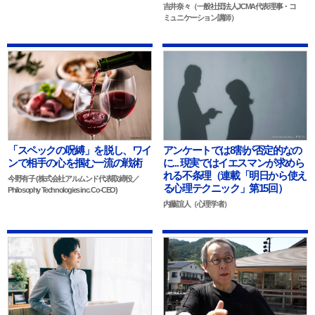
吉井奈々（一般社団法人JCMA代表理事・コ
ミュニケーション講師）
アンケートでは8割が否定的なの
「スペックの呪縛」を脱し、ワイ
に... 現実ではイエスマンが求めら
ンで相手の心を掴む一流の戦術
れる不条理（連載「明日から使え
今野有子 (株式会社アルムンド代表取締役／
る心理テクニック」第15回）
Philosophy Technologies inc. Co-CEO)
内藤誼人（心理学者）