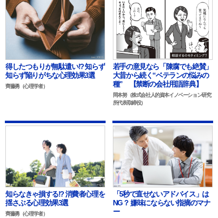
得したつもりが無駄遣い!? 知らず
若手の意見なら「陳腐でも絶賛」
知らず陥りがちな心理効果3選
大昔から続く“ベテランの悩みの
種” 【禁断の会社用語辞典】
齊藤勇（心理学者）
岡本努（株式会社人的資本イノベーション研究
所代表取締役）
知らなきゃ損する!? 消費者心理を
「5秒で直せないアドバイス」は
揺さぶる心理効果3選
NG？ 嫌味にならない指摘のマナ
ー
齊藤勇（心理学者）