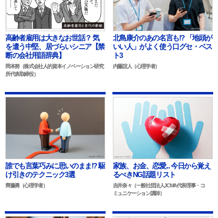
高齢者雇用は大きなお世話？ 気
北島康介のあの名言も!? 「地頭が
を遣う中堅、居づらいシニア【禁
いい人」がよく使う口グセ・ベス
断の会社用語辞典】
ト3
岡本努（株式会社人的資本イノベーション研究
内藤誼人（心理学者）
所代表取締役）
誰でも言葉巧みに思いのまま!? 駆
家族、お金、恋愛... 今日から覚え
け引きのテクニック3選
るべきNG話題リスト
齊藤勇（心理学者）
吉井奈々（一般社団法人JCMA代表理事・コ
ミュニケーション講師）