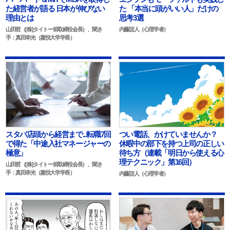
た経営者が語る 日本が伸びない
た 「本当に頭がいい人」だけの
理由とは
思考3選
山田哲（[株]タイトー前取締役会長）、聞き
内藤誼人（心理学者）
手：真田幸光（嘉悦大学学長）
スタバ店頭から経営まで...転職7回
つい電話、かけていませんか？
で得た「中途入社マネージャーの
休暇中の部下を持つ上司の正しい
極意」
待ち方（連載「明日から使える心
理テクニック」第16回）
山田哲（[株]タイトー前取締役会長）、聞き
手：真田幸光（嘉悦大学学長）
内藤誼人（心理学者）