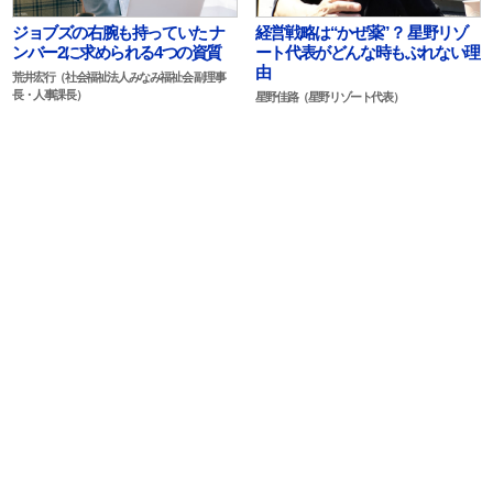
ジョブズの右腕も持っていた ナ
経営戦略は“かぜ薬”？ 星野リゾ
ンバー2に求められる4つの資質
ート代表がどんな時もぶれない理
由
荒井宏行（社会福祉法人みなみ福祉会 副理事
長・人事課長）
星野佳路（星野リゾート代表）