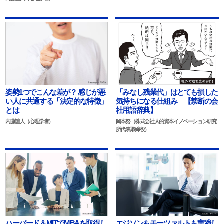
姿勢1つでこんな差が？ 感じが悪
「みなし残業代」はとても損した
い人に共通する「決定的な特徴」
気持ちになる仕組み 【禁断の会
とは
社用語辞典】
内藤誼人（心理学者）
岡本努（株式会社人的資本イノベーション研究
所代表取締役）
ハーバード＆MITでMBAを取得し
エジソンもモーツァルトも実践し