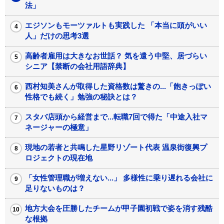
法」
エジソンもモーツァルトも実践した 「本当に頭がいい
人」だけの思考3選
高齢者雇用は大きなお世話？ 気を遣う中堅、居づらい
シニア【禁断の会社用語辞典】
西村知美さんが取得した資格数は驚きの...「飽きっぽい
性格でも続く」勉強の秘訣とは？
スタバ店頭から経営まで...転職7回で得た「中途入社マ
ネージャーの極意」
現地の若者と共鳴した星野リゾート代表 温泉街復興プ
ロジェクトの現在地
「女性管理職が増えない...」 多様性に乗り遅れる会社に
足りないものは？
地方大会を圧勝したチームが甲子園初戦で姿を消す残酷
な根拠