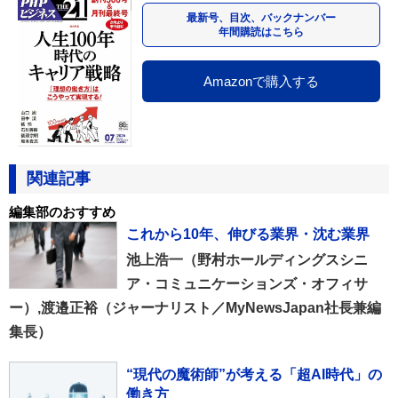
最新号、目次、バックナンバー
年間購読はこちら
Amazonで購入する
関連記事
編集部のおすすめ
これから10年、伸びる業界・沈む業界
池上浩一（野村ホールディングスシニ
ア・コミュニケーションズ・オフィサ
ー）,渡邉正裕（ジャーナリスト／MyNewsJapan社長兼編
集長）
“現代の魔術師”が考える「超AI時代」の
働き方