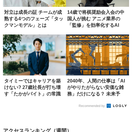
対立は成長の証 チームが成
14歳で将棋奨励会入会の中
熟する4つのフェーズ「タッ
国人が挑む アニメ業界の
クマンモデル」とは
「監修」を効率化するAI
タイミーではキャリアを築
2040年、人間の仕事は「AI
けない? 27歳社長が打ち壊
がやりたがらない安価な雑
す「たかがバイト」の常識
務」だけになる？ 未来予
測...
Recommended by
アクセスランキング（週間）