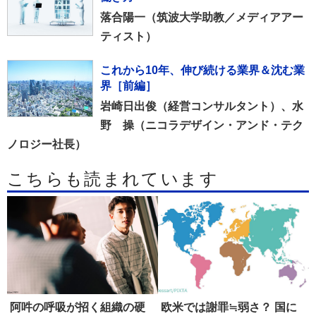
落合陽一（筑波大学助教／メディアアー
ティスト）
これから10年、伸び続ける業界＆沈む業
界［前編］
岩崎日出俊（経営コンサルタント）、水
野 操（ニコラデザイン・アンド・テク
ノロジー社長）
こちらも読まれています
阿吽の呼吸が招く組織の硬
欧米では謝罪≒弱さ？ 国に