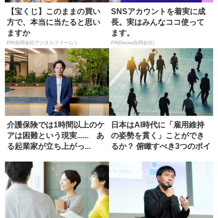
【宝くじ】このままの買い
SNSアカウントを着実に成
方で、本当に当たると思い
長。実はみんなココ使って
ますか
ます。
PR(合同会社デジタルファーム )
PR(Dreaw合同会社)
介護保険では1時間以上のケ
日本はAI時代に「雇用維持
アは困難という現実...... あ
の姿勢を貫く」ことができ
る起業家が立ち上がっ...
るか？ 俯瞰すべき3つのポイ
ン...