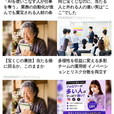
「AIを使いこなす人が仕事
同じ宝くじなのに、当たる
を奪う」 業務の自動化が進
人と外れる人の違い実は“こ
んでも重宝される人材の条
こ”でした
件
PR(合同会社デジタルファーム )
【宝くじの裏技】当たる側
多様性を収益に変える多彩
に回るか、このままか
チームの運用術 イノベーシ
ョンとリスク分散を両立す
る具体...
PR(合同会社デジタルファーム )