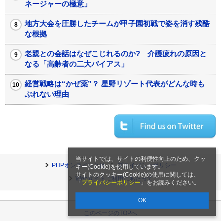
ネージャーの極意」
地方大会を圧勝したチームが甲子園初戦で姿を消す残酷
な根拠
老親との会話はなぜこじれるのか? 介護疲れの原因と
なる「高齢者の二大バイアス」
経営戦略は“かぜ薬”？ 星野リゾート代表がどんな時も
ぶれない理由
当サイトでは、サイトの利便性向上のため、クッ
PHPオンラインとは
プライバシーポリシー
キー(Cookie)を使用しています。
サイトのクッキー(Cookie)の使用に関しては、
Webサイトご利用にあたって
「
プライバシーポリシー
」をお読みください。
OK
このページのTOPへ